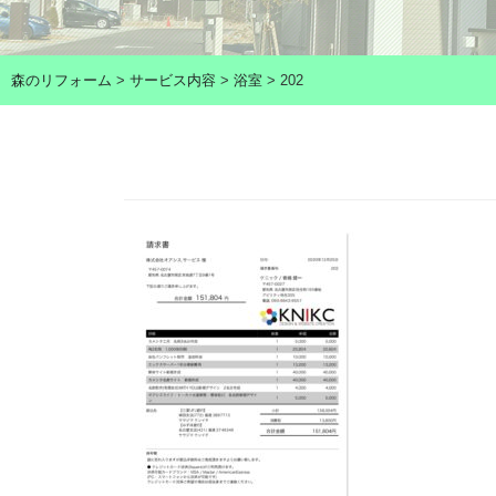
森のリフォーム
>
サービス内容
>
浴室
>
202